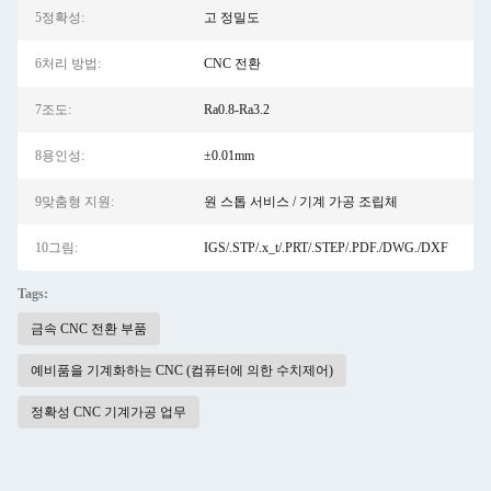
5정확성:
고 정밀도
6처리 방법:
CNC 전환
7조도:
Ra0.8-Ra3.2
8용인성:
±0.01mm
9맞춤형 지원:
원 스톱 서비스 / 기계 가공 조립체
10그림:
IGS/.STP/.x_t/.PRT/.STEP/.PDF./DWG./DXF
Tags:
금속 CNC 전환 부품
예비품을 기계화하는 CNC (컴퓨터에 의한 수치제어)
정확성 CNC 기계가공 업무