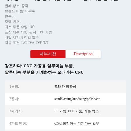
원래 장소: 중국
브랜드 이름: huasun
인증: -
모델 번호: -
최소 주문 수량: 100
포장 세부 사항: 판지 + PE 가방
배달 시간: 8 작업 일수
지불 조건: L/C, D/A, D/P, T/T
세부사항
Description
강조하다:
CNC 가공용 알루미늄 부품
,
알루미늄 부분을 기계화하는 오래가는 CNC
1특징:
오래간 정확성
2끝내:
sandblasting/anodizing/polish/etc.
3패키지:
PP 가방, EPE 거품, 카톤 박스
4파트 명칭:
CNC 회전하는 기계가공 업무