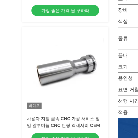
속 부품
장비
가장 좋은 가격 을 구하라
색상
종류
끝내
크기
용인성
표면 거
선행 시
비디오
적용
사용자 지정 금속 CNC 가공 서비스 정
밀 알루미늄 CNC 턴링 액세서리 OEM