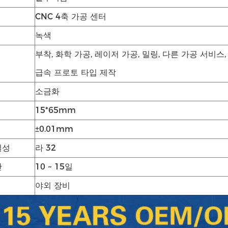
CNC 4축 가공 센터
녹색
부착, 화학 가공, 레이저 가공, 밀링, 다른 가공 서비스,
급속 프로토 타입 제작
소금화
15*65mm
±0.01mm
칠성
라 32
간
10 ~ 15일
야외 장비