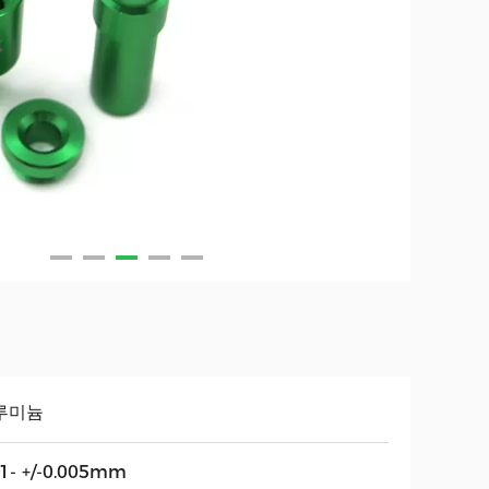
루미늄
01- +/-0.005mm