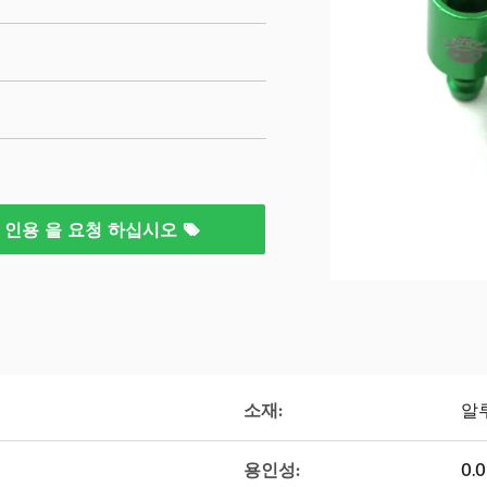
인용 을 요청 하십시오
소재:
알
용인성:
0.